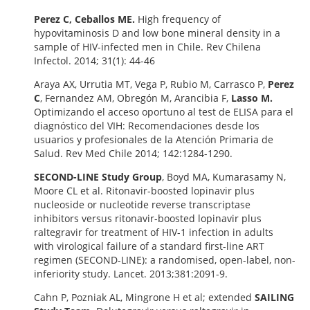
Perez C, Ceballos ME.
High frequency of
hypovitaminosis D and low bone mineral density in a
sample of HIV-infected men in Chile. Rev Chilena
Infectol. 2014; 31(1): 44-46
Araya AX, Urrutia MT, Vega P, Rubio M, Carrasco P,
Perez
C
, Fernandez AM, Obregón M, Arancibia F,
Lasso M.
Optimizando el acceso oportuno al test de ELISA para el
diagnóstico del VIH: Recomendaciones desde los
usuarios y profesionales de la Atención Primaria de
Salud. Rev Med Chile 2014; 142:1284-1290.
SECOND-LINE
Study Group
, Boyd MA, Kumarasamy N,
Moore CL et al. Ritonavir-boosted lopinavir plus
nucleoside or nucleotide reverse transcriptase
inhibitors versus ritonavir-boosted lopinavir plus
raltegravir for treatment of HIV-1 infection in adults
with virological failure of a standard first-line ART
regimen (SECOND-LINE): a randomised, open-label, non-
inferiority study. Lancet. 2013;381:2091-9.
Cahn P, Pozniak AL, Mingrone H et al; extended
SAILING