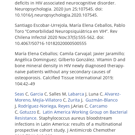
deficits in HIV associated neurocognitive disorder.
Neuropsychologia. 2020 Jun 25;107545. doi:
10.1016/j.neuropsychologia.2020.107545.
Santiago Escobar-Urrejola, María Elena Ceballos, Pablo
Toro “Comorbilidad Neuropsiquiátrica en VIH”. Rev
Chilena Infectol 2020 Nov;37(5):555-562. doi:
10.4067/S0716-10182020000500555
María Elena Ceballos; Camila Carvajal; Javier Jaramillo;
Angélica Dominguez; Gilberto González. Vitamin D and
bone mineral density in HIV newly diagnosed therapy-
naive patients without any secondary causes of
osteoporosis. Calcified Tissue International 2019;
104:42–49
Seas
C,
Garcia
C, Salles M,
Labarca
J, Luna C,
Alvarez-
Moreno
,
Mejía-Villatoro
C,
Zurita
J,
Guzmán-Blanco
J,
Rodríguez-Noriega
,
Reyes
J,Arias C,
Carcamo
C,
Gotuzzo
E,
Latin America Working Group on Bacterial
Resistance
. Staphylococcus aureus bloodstream
infections in Latin America: results of a multinational
prospective cohort study. J Antimicrob Chemother