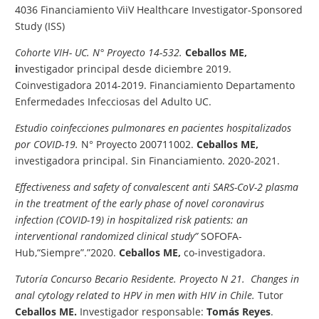
4036 Financiamiento ViiV Healthcare Investigator-Sponsored
Study (ISS)
Cohorte VIH- UC. N° Proyecto 14-532.
Ceballos ME,
i
nvestigador principal desde diciembre 2019.
Coinvestigadora 2014-2019. Financiamiento Departamento
Enfermedades Infecciosas del Adulto UC.
Estudio coinfecciones pulmonares en pacientes hospitalizados
por COVID-19.
N° Proyecto 200711002.
Ceballos ME,
investigadora principal. Sin Financiamiento. 2020-2021.
Effectiveness and safety of convalescent anti SARS-CoV-2 plasma
in the treatment of the early phase of novel coronavirus
infection (COVID-19) in hospitalized risk patients: an
interventional randomized clinical study”
SOFOFA-
Hub,“Siempre”.”2020.
Ceballos ME,
c
o-investigadora.
Tutoría Concurso Becario Residente. Proyecto N 21.
Changes in
anal cytology related to HPV in men with HIV in Chile.
Tutor
Ceballos ME.
Investigador responsable:
Tomás Reyes
.