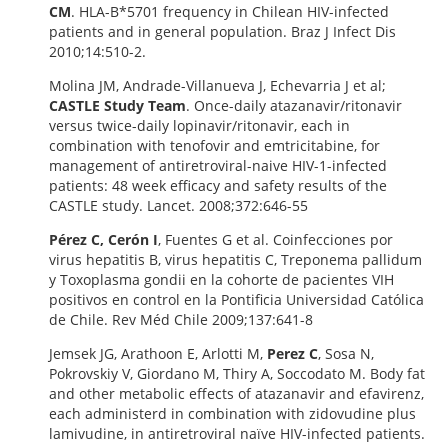
CM
. HLA-B*5701 frequency in Chilean HIV-infected
patients and in general population. Braz J Infect Dis
2010;14:510-2.
Molina JM, Andrade-Villanueva J, Echevarria J et al;
CASTLE Study Team
. Once-daily atazanavir/ritonavir
versus twice-daily lopinavir/ritonavir, each in
combination with tenofovir and emtricitabine, for
management of antiretroviral-naive HIV-1-infected
patients: 48 week efficacy and safety results of the
CASTLE study. Lancet. 2008;372:646-55
Pérez C, Cerón I
, Fuentes G et al. Coinfecciones por
virus hepatitis B, virus hepatitis C, Treponema pallidum
y Toxoplasma gondii en la cohorte de pacientes VIH
positivos en control en la Pontificia Universidad Católica
de Chile. Rev Méd Chile 2009;137:641-8
Jemsek JG, Arathoon E, Arlotti M,
Perez C
, Sosa N,
Pokrovskiy V, Giordano M, Thiry A, Soccodato M. Body fat
and other metabolic effects of atazanavir and efavirenz,
each administerd in combination with zidovudine plus
lamivudine, in antiretroviral naïve HIV-infected patients.