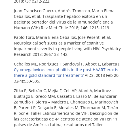
2018;73(1):212-222.
Juan Francisco Guerra, Andrés Troncoso, María Elena
Ceballos, et al. Trasplante hepático exitoso en un
paciente portador del Virus de la Inmunodeficiencia
Humana (VIH) Rev Med Chile 2018; 146: 1215-1219
Pablo Toro, María Elena Ceballos, José Pesenti et al.
Neurological soft signs as a marker of cognitive
impairment severity in people living with HIV. Psychiatry
Research 2018; 266:138–142
Ceballos ME, Rodriguez I, Sandoval P, Abbot E, Labarca J.
Cytomegalovirus encephalitis in the post-HAART era: is
there a gold standard for treatment?
AIDS. 2018 Feb 20;
32(4):533-535.
Zitko P, Beltrán C, Mejía F, Celi AP, Afani A, Martínez –
Buitrago E, Greco MM, Cassetti I, Lasso M, Belaunzarán –
Zamudio F, Sierra – Madero J, Chanqueo L, Marincovich
B, Parenti P, Delgado E, Morales M, Thormann M, Terán
R, por el Taller Latinoamericano de VIH. Descripción de
las características de 44 centros de atención VIH en 11
países de América Latina; resultados del Taller