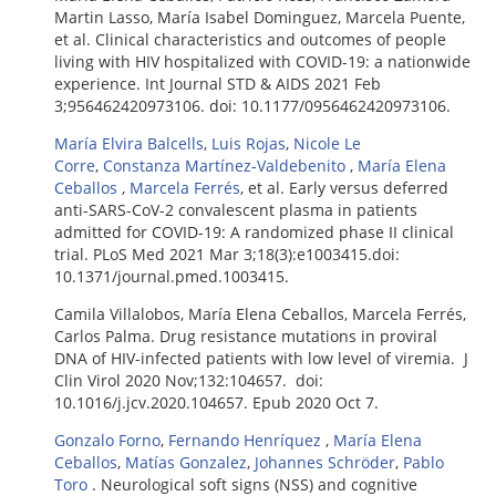
Martin Lasso, María Isabel Dominguez, Marcela Puente,
et al. Clinical characteristics and outcomes of people
living with HIV hospitalized with COVID-19: a nationwide
experience. Int Journal STD & AIDS 2021 Feb
3;956462420973106. doi: 10.1177/0956462420973106.
María Elvira Balcells
,
Luis Rojas
,
Nicole Le
Corre
,
Constanza Martínez-Valdebenito
,
María Elena
Ceballos
,
Marcela Ferrés
, et al. Early versus deferred
anti-SARS-CoV-2 convalescent plasma in patients
admitted for COVID-19: A randomized phase II clinical
trial. PLoS Med 2021 Mar 3;18(3):e1003415.doi:
10.1371/journal.pmed.1003415.
Camila Villalobos, María Elena Ceballos, Marcela Ferrés,
Carlos Palma. Drug resistance mutations in proviral
DNA of HIV-infected patients with low level of viremia. J
Clin Virol 2020 Nov;132:104657. doi:
10.1016/j.jcv.2020.104657. Epub 2020 Oct 7.
Gonzalo Forno
,
Fernando Henríquez
,
María Elena
Ceballos
,
Matías Gonzalez
,
Johannes Schröder
,
Pablo
Toro
. Neurological soft signs (NSS) and cognitive