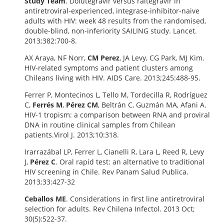
Study Team
. Dolutegravir versus raltegravir in
antiretroviral-experienced, integrase-inhibitor-naive
adults with HIV: week 48 results from the randomised,
double-blind, non-inferiority SAILING study. Lancet.
2013;382:700-8.
AX Araya, NF Norr,
CM Perez
, JA Levy, CG Park, MJ Kim.
HIV-related symptoms and patient clusters among
Chileans living with HIV. AIDS Care. 2013;245:488-95.
Ferrer P, Montecinos L, Tello M, Tordecilla R, Rodríguez
C,
Ferrés M
,
Pérez CM
, Beltrán C, Guzmán MA, Afani A.
HIV-1 tropism: a comparison between RNA and proviral
DNA in routine clinical samples from Chilean
patients.Virol J. 2013;10:318.
Irarrazábal LP, Ferrer L, Cianelli R, Lara L, Reed R, Levy
J,
Pérez C
. Oral rapid test: an alternative to traditional
HIV screening in Chile. Rev Panam Salud Publica.
2013;33:427-32
Ceballos ME
. Considerations in first line antiretroviral
selection for adults. Rev Chilena Infectol. 2013 Oct;
30(5):522-37.