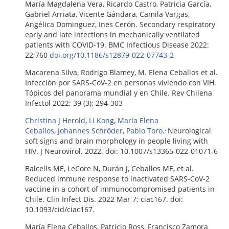
María Magdalena Vera, Ricardo Castro, Patricia García,
Gabriel Arriata, Vicente Gándara, Camila Vargas,
Angélica Dominguez, Ines Cerón. Secondary respiratory
early and late infections in mechanically ventilated
patients with COVID-19. BMC Infectious Disease 2022:
22;760
doi.org/10.1186/s12879-022-07743-2
Macarena Silva, Rodrigo Blamey, M. Elena Ceballos et al.
Infección por SARS-CoV-2 en personas viviendo con VIH.
Tópicos del panorama mundial y en Chile. Rev Chilena
Infectol 2022; 39 (3): 294-303
Christina J Herold
,
Li Kong
,
María Elena
.
Ceballos
,
Johannes Schröder
,
Pablo Toro
.
Neurological
soft signs and brain morphology in people living with
HIV. J Neurovirol. 2022. doi: 10.1007/s13365-022-01071-6
Balcells ME, LeCore N, Durán J, Ceballos ME, et al.
Reduced immune response to inactivated SARS-CoV-2
vaccine in a cohort of immunocompromised patients in
Chile. Clin Infect Dis. 2022 Mar 7; ciac167. doi:
10.1093/cid/ciac167.
María Elena Ceballos, Patricio Ross, Francisco Zamora