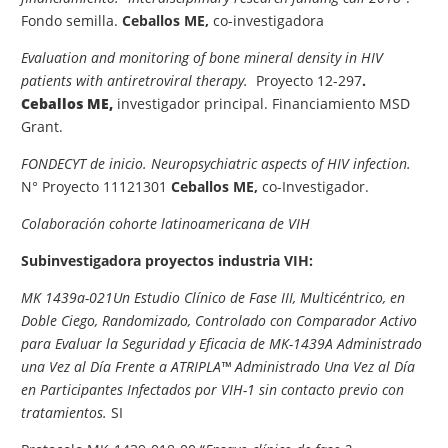
Fondo semilla.
Ceballos ME,
c
o-investigadora
Evaluation and monitoring of bone mineral
density in HIV
patients with antiretroviral therapy.
Proyecto 12-297
.
Ceballos ME,
i
nvestigador principal
.
Financiamiento MSD
Grant.
FONDECYT de inicio. Neuropsychiatric aspects of HIV infection
.
N° Proyecto 11121301
Ceballos ME,
c
o-Investigador.
Colaboración cohorte latinoamericana de VIH
Subinvestigadora proyectos industria VIH:
MK 1439a-021Un Estudio Clínico de Fase III, Multicéntrico, en
Doble Ciego, Randomizado, Controlado con Comparador Activo
para Evaluar la Seguridad y Eficacia de MK-1439A Administrado
una Vez al Día Frente a ATRIPLA™ Administrado Una Vez al Día
en Participantes Infectados por VIH-1 sin contacto previo con
tratamientos.
SI