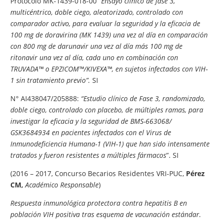
Protocolo MK-1439-018-00 “
Ensayo clínico de fase 3,
multicéntrico, doble ciego, aleatorizado, controlado con
comparador activo, para evaluar la seguridad y la eficacia de
100 mg de doravirina (MK 1439) una vez al día en comparación
con 800 mg de darunavir una vez al día más 100 mg de
ritonavir una vez al día, cada uno en combinación con
TRUVADA™ o EPZICOM™/KIVEXA™, en sujetos infectados con VIH-
1 sin tratamiento previo”.
SI
N° AI438047/205888:
“Estudio clínico de Fase 3, randomizado,
doble ciego, controlado con placebo, de múltiples ramas, para
investigar la eficacia y la seguridad de BMS-663068/
GSK3684934 en pacientes infectados con el Virus de
Inmunodeficiencia Humana-1 (VIH-1) que han sido intensamente
tratados y fueron resistentes a múltiples fármacos
”. SI
(2016 – 2017, Concurso Becarios Residentes VRI-PUC,
Pérez
CM,
Académico Responsable
)
Respuesta inmunológica protectora contra hepatitis B en
población VIH positiva tras esquema de vacunación estándar.