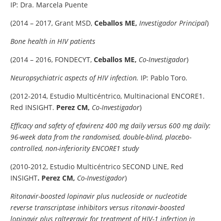
IP: Dra. Marcela Puente
(2014 – 2017, Grant MSD,
Ceballos ME,
Investigador Principal
)
Bone health in HIV patients
(2014 – 2016, FONDECYT,
Ceballos ME,
Co-Investigador
)
Neuropsychiatric aspects of HIV infection.
IP: Pablo Toro.
(2012-2014, Estudio Multicéntrico, Multinacional ENCORE1.
Red INSIGHT.
Perez CM,
Co-Investigador
)
Efficacy and safety of efavirenz 400 mg daily versus 600 mg daily:
96-week data from the randomised, double-blind, placebo-
controlled, non-inferiority ENCORE1 study
(2010-2012,
Estudio Multicéntrico SECOND LINE, Red
INSIGHT
. Perez CM,
Co-Investigador
)
Ritonavir-boosted lopinavir plus nucleoside or nucleotide
reverse transcriptase inhibitors versus ritonavir-boosted
lopinavir plus raltegravir for treatment of HIV-1 infection in