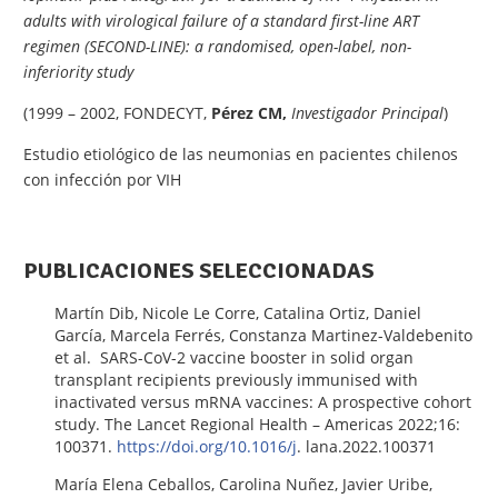
adults with virological failure of a standard first-line ART
regimen (SECOND-LINE): a randomised, open-label, non-
inferiority study
(1999 – 2002, FONDECYT,
Pérez CM,
Investigador Principal
)
Estudio etiológico de las neumonias en pacientes chilenos
con infección por VIH
PUBLICACIONES SELECCIONADAS
Martín Dib, Nicole Le Corre, Catalina Ortiz, Daniel
García, Marcela Ferrés, Constanza Martinez-Valdebenito
et al. SARS-CoV-2 vaccine booster in solid organ
transplant recipients previously immunised with
inactivated versus mRNA vaccines: A prospective cohort
study. The Lancet Regional Health – Americas 2022;16:
100371.
https://doi.org/10.1016/j
. lana.2022.100371
María Elena Ceballos, Carolina Nuñez, Javier Uribe,