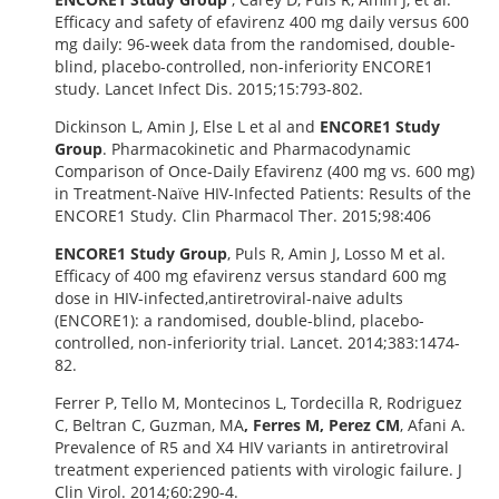
Efficacy and safety of efavirenz 400 mg daily versus 600
mg daily: 96-week data from the randomised, double-
blind, placebo-controlled, non-inferiority ENCORE1
study. Lancet Infect Dis. 2015;15:793-802.
Dickinson L, Amin J, Else L et al and
ENCORE1 Study
Group
. Pharmacokinetic and Pharmacodynamic
Comparison of Once-Daily Efavirenz (400 mg vs. 600 mg)
in Treatment-Naïve HIV-Infected Patients: Results of the
ENCORE1 Study. Clin Pharmacol Ther. 2015;98:406
ENCORE1
Study Group
, Puls R, Amin J, Losso M et al.
Efficacy of 400 mg efavirenz versus standard 600 mg
dose in HIV-infected,antiretroviral-naive adults
(ENCORE1): a randomised, double-blind, placebo-
controlled, non-inferiority trial. Lancet. 2014;383:1474-
82.
Ferrer P, Tello M, Montecinos L, Tordecilla R, Rodriguez
C, Beltran C, Guzman, MA
, Ferres M, Perez CM
, Afani A.
Prevalence of R5 and X4 HIV variants in antiretroviral
treatment experienced patients with virologic failure. J
Clin Virol. 2014;60:290-4.