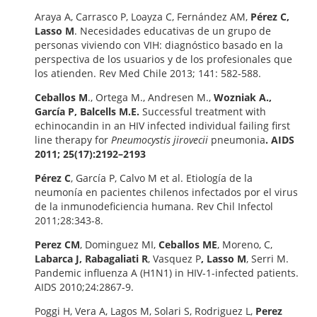
Araya A, Carrasco P, Loayza C, Fernández AM,
Pérez C,
Lasso M
. Necesidades educativas de un grupo de
personas viviendo con VIH: diagnóstico basado en la
perspectiva de los usuarios y de los profesionales que
los atienden. Rev Med Chile 2013; 141: 582-588.
Ceballos M
., Ortega M., Andresen M.,
Wozniak A.,
García P, Balcells M.E.
Successful treatment with
echinocandin in an HIV infected individual failing first
line therapy for
Pneumocystis jirovecii
pneumonia
. AIDS
2011; 25(17):2192–2193
Pérez C
, García P, Calvo M et al. Etiología de la
neumonía en pacientes chilenos infectados por el virus
de la inmunodeficiencia humana. Rev Chil Infectol
2011;28:343-8.
Perez CM
, Dominguez MI,
Ceballos ME
, Moreno, C,
Labarca J, Rabagaliati R
, Vasquez P
, Lasso M
, Serri M.
Pandemic influenza A (H1N1) in HIV-1-infected patients.
AIDS 2010;24:2867-9.
Poggi H, Vera A, Lagos M, Solari S, Rodriguez L,
Perez