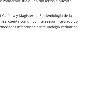
de Vanderbilt, fue quien dio forma a nuestro
e.
ad Católica y Magíster en Epidemiología de la
emás, cuenta con un comité asesor integrado por
ermedades Infecciosas e inmunología Pediátrica,