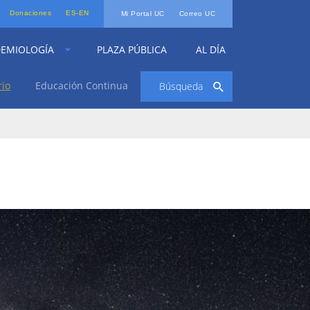
Donaciones
ES-EN
Mi Portal UC
Correo UC
DEMIOLOGÍA
PLAZA PÚBLICA
AL DÍA
rio
Educación Continua
Búsqueda